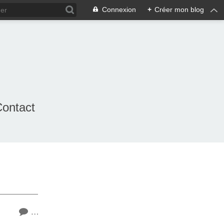
Connexion
+
Créer mon blog
ontact
.com
g.com
…