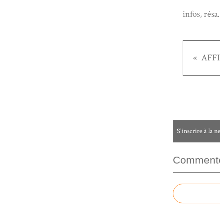
infos, résa
AFFI
S'inscrire à la n
Commenter