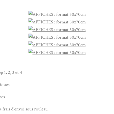
p 1, 2, 3 et 4
iques
res
 frais d'envoi sous rouleau.