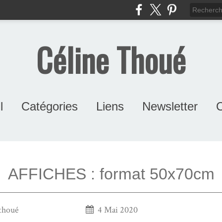
Céline Thoué
l
Catégories
Liens
Newsletter
C
pierre.abernot.over-blog
revuemecanica.over-blo
AFFICHES : format 50x70cm
 thoué
4 Mai 2020