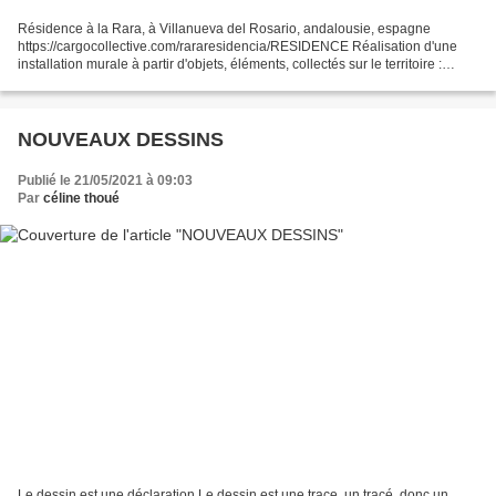
Résidence à la Rara, à Villanueva del Rosario, andalousie, espagne
https://cargocollective.com/rararesidencia/RESIDENCE Réalisation d'une
installation murale à partir d'objets, éléments, collectés sur le territoire :
végétaux, minéraux, déchets, rebuts,...
NOUVEAUX DESSINS
Publié le 21/05/2021 à 09:03
Par
céline thoué
Le dessin est une déclaration Le dessin est une trace, un tracé, donc un