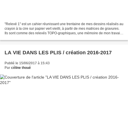
"Relevé 1" est un cahier réunissant une trentaine de mes dessins réalisés au
crayon à la cire sur papier vert vieilli, à partir de mes matrices de gravures.
Ils sont comme des relevés TOPO-graphiques, une mémoire de mon travail
de recherches de formes,...
LA VIE DANS LES PLIS / création 2016-2017
Publié le 15/06/2017 à 15:43
Par
céline thoué