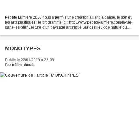
Pepete Lumière 2016 nous a permis une création alliant la danse, le son et
les arts plastiques : le programme ici : http://www.pepete-lumiere.com/la-vie-
dans-les-plis/ Lecture d’un paysage artistique Sur des lieux de nature ou
industriels emblématiques,...
MONOTYPES
Publié le 22/01/2019 à 22:08
Par
céline thoué