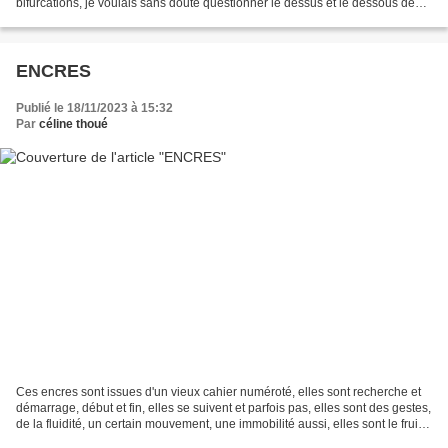
bifurcations, je voulais sans doute questionner le dessus et le dessous des
images, d'un objet, la forme...
ENCRES
Publié le 18/11/2023 à 15:32
Par
céline thoué
Ces encres sont issues d'un vieux cahier numéroté, elles sont recherche et
démarrage, début et fin, elles se suivent et parfois pas, elles sont des gestes,
de la fluidité, un certain mouvement, une immobilité aussi, elles sont le fruit
de ge venues dans...