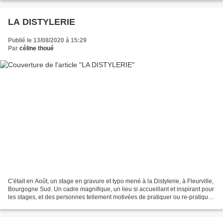
LA DISTYLERIE
Publié le 13/08/2020 à 15:29
Par
céline thoué
C'était en Août, un stage en gravure et typo mené à la Distylerie, à Fleurville,
Bourgogne Sud. Un cadre magnifique, un lieu si accueillant et inspirant pour
les stages, et des personnes tellement motivées de pratiquer ou re-pratiquer
la gravure et la...