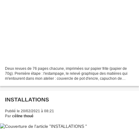
Deux revues de 76 pages chacune, imprimées sur papier frite (papier de
70g). Première étape : l'estampage, le relevé graphique des matières qui
m'entourent dans mon atelier : couvercle de pot d'encre, capuchon de
bouteille, planche de bois, sol béton,...
INSTALLATIONS
Publié le 20/02/2021 à 08:21
Par
céline thoué