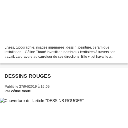
Livres, typographie, images imprimées, dessin, peinture, céramique,
installation... Céline Thoué investit de nombreux territoires à travers son
travail. La gravure au carrefour de ces directions. Elle vit et travaille à
Propières (Haut-Beaujolais). Fondatrice...
DESSINS ROUGES
Publié le 27/04/2019 à 16:05
Par
céline thoué