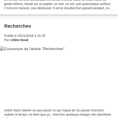
geste obtenu, laissé sur un papier, un mur, un sol, une quelconque surface.
C'est une mesure, une démesure. Il est le résultat d'un gabarit existant, ou
persistant, ou impalpable....
Recherches
Publié le 05/11/2020 à 16:35
Par
céline thoué
entrer dans l'atelier ne pas savoir ce qui risque de s'y passer chercher,
oublier le temps, ne faire que ça : chercher quelques images des dernières