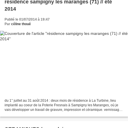
résidence sampigny les maranges (71) // été
2014
Publié le 01/07/2014 à 19:47
Par
céline thoué
du 1° juillet au 31 août 2014 : deux mois de résidence à La Turbine, lieu
implanté au coeur de la Poterie Fresnais à Sampigny les Maranges, où je
vais développer un travail de gravure, impression et céramique. vernissage
de l'expo le vendredi 22 août...