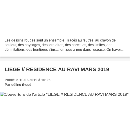
Les dessins rouges sont un ensemble. Tracés au feutres, au crayon de
couleur, des paysages, des territoires, des parcelles, des limites, des
délimitations, des frontières s'installent peu à peu dans l'espace. On traverse
le papier d'un point A à un point...
LIEGE // RESIDENCE AU RAVI MARS 2019
Publié le 10/03/2019 à 10:25
Par
céline thoué