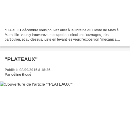
du 4 au 31 décembre vous pouvez aller à la librairie du Lièvre de Mars à
Marseille. vous y trouverez une superbe selection d'ouvrages, très
particulier, et au-dessus, juste en levant les yeux l'exposition "mecanica
manus manoeuvres", quelques unes de...
"PLATEAUX"
Publié le 08/09/2015 à 18:36
Par
céline thoué