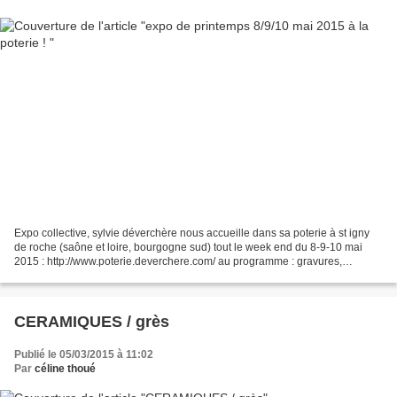
Expo collective, sylvie déverchère nous accueille dans sa poterie à st igny
de roche (saône et loire, bourgogne sud) tout le week end du 8-9-10 mai
2015 : http://www.poterie.deverchere.com/ au programme : gravures,
céramiques, paniers sylvie déverchère...
CERAMIQUES / grès
Publié le 05/03/2015 à 11:02
Par
céline thoué